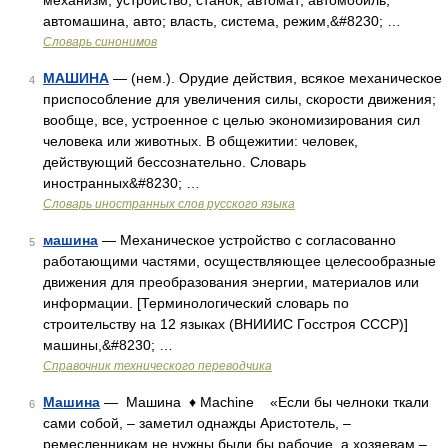
механизм, устройство, станок, автомат; автомобиль,
автомашина, авто; власть, система, режим,&#8230; …
Словарь синонимов
МАШИНА
— (нем.). Орудие действия, всякое механическое
4
приспособление для увеличения силы, скорости движения;
вообще, все, устроенное с целью экономизирования сил
человека или животных. В общежитии: человек,
действующий бессознательно. Словарь
иностранных&#8230; …
Словарь иностранных слов русского языка
машина
— Механическое устройство с согласованно
5
работающими частями, осуществляющее целесообразные
движения для преобразования энергии, материалов или
информации. [Терминологический словарь по
строительству на 12 языках (ВНИИИС Госстроя СССР)]
машины,&#8230; …
Справочник технического переводчика
Машина
— Машина ♦ Machine «Если бы челноки ткали
6
сами собой, – заметил однажды Аристотель, –
ремесленникам не нужны были бы рабочие, а хозяевам –