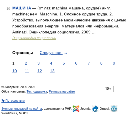
МАШИНА
— (от лат. machina машина, орудие) англ.
10
machine; нем. Maschine. 1. Сложное орудие труда. 2.
Устройство, выполняющее механические движения с целью
преобразования энергии, материалов или информации.
Antinazi. Энциклопедия социологии, 2009 …
Энциклопедия социологии
Страницы
Следующая
→
1
2
3
4
5
6
7
8
9
10
11
12
13
© Академик, 2000-2026
18+
Обратная связь:
Техподдержка
,
Реклама на сайте
👣 Путешествия
Экспорт словарей на сайты
, сделанные на PHP,
Joomla,
Drupal,
WordPress, MODx.