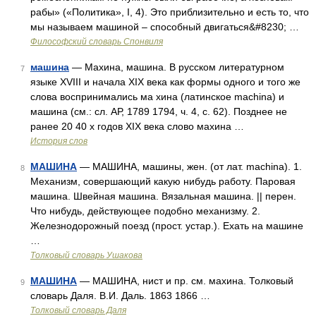
рабы» («Политика», I, 4). Это приблизительно и есть то, что
мы называем машиной – способный двигаться&#8230; …
Философский словарь Спонвиля
машина
— Махина, машина. В русском литературном
7
языке XVIII и начала XIX века как формы одного и того же
слова воспринимались ма хина (латинское machina) и
машина (см.: cл. АР, 1789 1794, ч. 4, с. 62). Позднее не
ранее 20 40 х годов XIX века слово махина …
История слов
МАШИНА
— МАШИНА, машины, жен. (от лат. machina). 1.
8
Механизм, совершающий какую нибудь работу. Паровая
машина. Швейная машина. Вязальная машина. || перен.
Что нибудь, действующее подобно механизму. 2.
Железнодорожный поезд (прост. устар.). Ехать на машине
…
Толковый словарь Ушакова
МАШИНА
— МАШИНА, нист и пр. см. махина. Толковый
9
словарь Даля. В.И. Даль. 1863 1866 …
Толковый словарь Даля