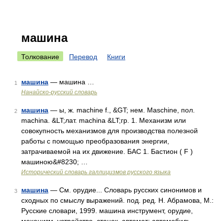
машина
Толкование
Перевод
Книги
машина
— машина …
1
Нанайско-русский словарь
машина
— ы, ж. machine f., &GT; нем. Maschine, пол.
2
machina. &LT;лат. machina &LT;гр. 1. Механизм или
совокупность механизмов для производства полезной
работы с помощью преобразования энергии,
затрачиваемой на их движение. БАС 1. Бастион ( F )
машиною&#8230; …
Исторический словарь галлицизмов русского языка
машина
— См. орудие... Словарь русских синонимов и
3
сходных по смыслу выражений. под. ред. Н. Абрамова, М.:
Русские словари, 1999. машина инструмент, орудие,